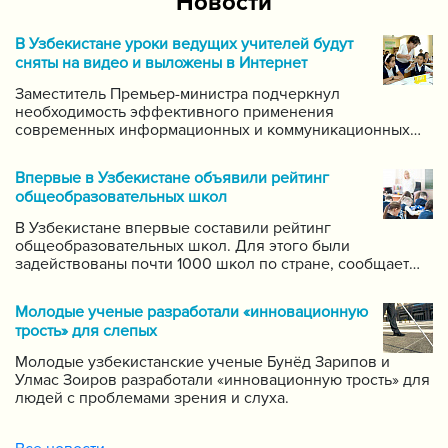
Новости
В Узбекистане уроки ведущих учителей будут
сняты на видео и выложены в Интернет
Заместитель Премьер-министра подчеркнул
необходимость эффективного применения
современных информационных и коммуникационных
технологий в данной области. Он поручил создать
систему для размещения в интернете видео-уроков
Впервые в Узбекистане объявили рейтинг
самых ведущих учителей по каждому предмету.
общеобразовательных школ
В Узбекистане впервые составили рейтинг
общеобразовательных школ. Для этого были
задействованы почти 1000 школ по стране, сообщает
пресс-служба Государственной инспекции по надзору
за качеством образования при Кабинете Министров
Молодые ученые разработали «инновационную
Республики Узбекистан.
трость» для слепых
Молодые узбекистанские ученые Бунёд Зарипов и
Улмас Зоиров разработали «инновационную трость» для
людей с проблемами зрения и слуха.