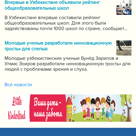
Впервые в Узбекистане объявили рейтинг
самых ведущих учителей по каждому предмету.
общеобразовательных школ
В Узбекистане впервые составили рейтинг
общеобразовательных школ. Для этого были
задействованы почти 1000 школ по стране, сообщает
пресс-служба Государственной инспекции по надзору
за качеством образования при Кабинете Министров
Молодые ученые разработали «инновационную
Республики Узбекистан.
трость» для слепых
Молодые узбекистанские ученые Бунёд Зарипов и
Улмас Зоиров разработали «инновационную трость» для
людей с проблемами зрения и слуха.
Все новости