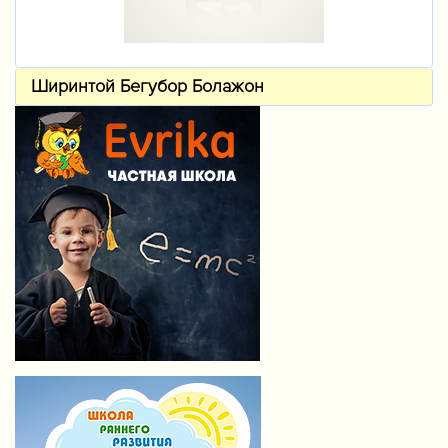
Ширинтой Бегубор Болажон