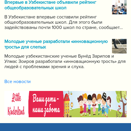
Впервые в Узбекистане объявили рейтинг
самых ведущих учителей по каждому предмету.
общеобразовательных школ
В Узбекистане впервые составили рейтинг
общеобразовательных школ. Для этого были
задействованы почти 1000 школ по стране, сообщает
пресс-служба Государственной инспекции по надзору
за качеством образования при Кабинете Министров
Молодые ученые разработали «инновационную
Республики Узбекистан.
трость» для слепых
Молодые узбекистанские ученые Бунёд Зарипов и
Улмас Зоиров разработали «инновационную трость» для
людей с проблемами зрения и слуха.
Все новости