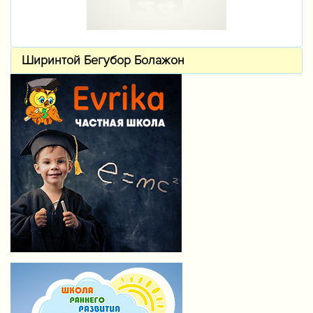
Ширинтой Бегубор Болажон